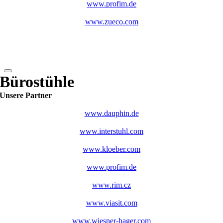
www.profim.de
www.zueco.com
Bürostühle
Unsere Partner
www.dauphin.de
www.interstuhl.com
www.kloeber.com
www.profim.de
www.rim.cz
www.viasit.com
www.wiesner-hager.com