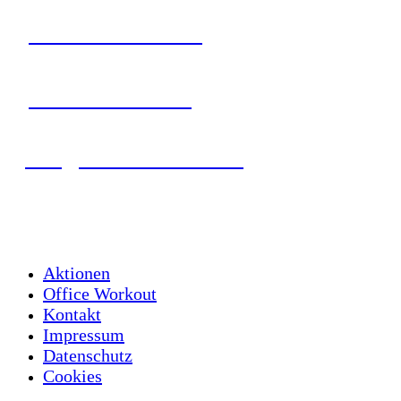
+49 7621 161 55 60
+49 171 798 52 50
info@schoebel-office.de
Showroom: Nach Terminvereinbarung
Aktionen
Office Workout
Kontakt
Impressum
Datenschutz
Cookies