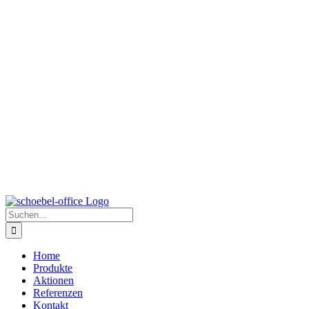
Zum
Inhalt
springen
Suche
nach:
Home
Produkte
Aktionen
Referenzen
Kontakt