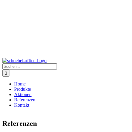
Zum
Inhalt
springen
Suche
nach:
Home
Produkte
Aktionen
Referenzen
Kontakt
Referenzen