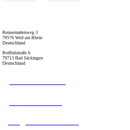
schoebel-office GmbH
Rennemattenweg 3
79576 Weil am Rhein
Deutschland
Rotfluhstraße 6
79713 Bad Säckingen
Deutschland
+49 7621 161 55 60
+49 171 798 52 50
info@schoebel-office.de