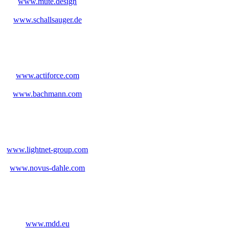
www.mute.design
www.schallsauger.de
www.actiforce.com
www.bachmann.com
www.lightnet-group.com
www.novus-dahle.com
www.mdd.eu